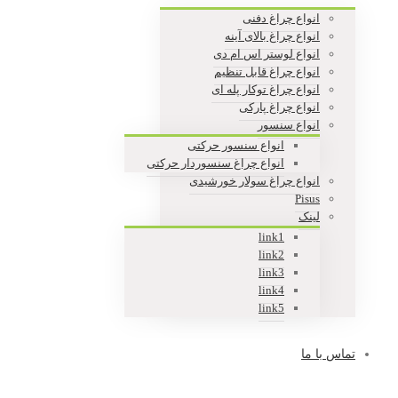
انواع چراغ دفنی
انواع چراغ بالای آینه
انواع لوستر اس ام دی
انواع چراغ قابل تنظیم
انواع چراغ توکار پله ای
انواع چراغ پارکی
انواع سنسور
انواع سنسور حرکتی
انواع چراغ سنسوردار حرکتی
انواع چراغ سولار خورشیدی
Pisus
لینک
link1
link2
link3
link4
link5
تماس با ما