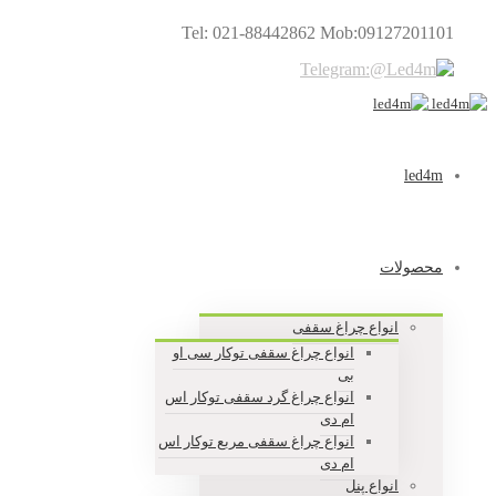
Tel: 021-88442862 Mob:09127201101
led4m
محصولات
انواع چراغ سقفی
انواع چراغ سقفی توکار سی او
بی
انواع چراغ گرد سقفی توکار اس
ام دی
انواع چراغ سقفی مربع توکار اس
ام دی
انواع پنل