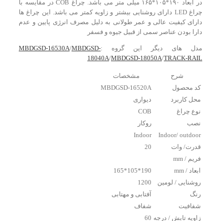
در ابعاد ۱۹۰*۱۰۵*۱۶۵ میلی متر می باشد. چراغ COB در مقایسه با
چراغ LED دارای روشنایی بیشتر و زاویه کمتر می باشد. این چراغ ها
دارای کیفیت عالی و عمر طولانی به دلیل مصرف انرژی پایین و عدم
دارا بودن عناصر سمی از قبیل جیوه و فسفر
مدل های دیگر این گروه :
MBDGSD-
/
MBDGSD-16530A
18040A
/
MBDGSD-18050A
/
TRACK-RAIL
شرح
مشخصات
کد محصول
MBDGSD-16520A
محل کاربرد
دیواری
نوع چراغ
COB
نصب
روکار
Indoor
Indoor/ outdoor
قدرت/ وات
20
فریم / mm
ابعاد / mm
190*105*165
روشنایی / لومین
1200
رنگ
آفتابی و مهتابی
شفافیت
شفاف
زاویه تابش / درجه
60