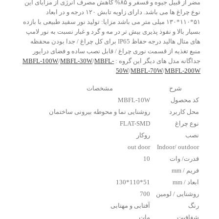
مضر از قبیل جیوه و فسفر و ۸۵% کاهش مصرف انرژی از مزایای این
نوع چراغ ها می باشد. دارای زاویه تابش ۱۲۰ درجه و در ابعاد
۵۱*۱۱۰*۱۳۰ میلی متر می باشد مزایا: تولید نور سفید طبیعی با بازده
بسیار بالا و نفوذ پذیری بیش تر در مه و گرد و غبار نسبت به نور لامپ
های متال هالید درجه حفاظ IP65 برای کل چراغ / جدا بودن محفظه
منبع تغذیه از قسمت نوری چراغ / قابل نصب ساده و فضای درایور
جداگانه مدل های دیگر این گروه :
MBFL-
/
MBFL-30W
/
MBFL-100W
50W
/
MBFL-70W
/
MBFL-200W
شرح
مشخصات
کد محصول
MBFL-10W
محل کاربرد
روشنایی نما و محوطه بیرونی ساختمان
نوع چراغ
FLAT-SMD
نصب
روکار
out door
Indoor/ outdoor
قدرت/ وات
10
فریم / mm
ابعاد / mm
51*110*130
روشنایی / لومین
700
رنگ
آفتابی و مهتابی
شفافیت
مات