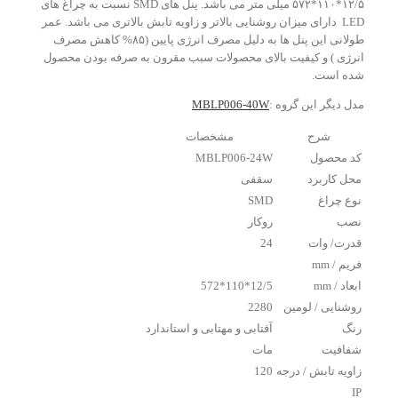
۱۲/۵*۱۱۰*۵۷۲ میلی متر می باشد. پنل های SMD نسبت به چراغ های
LED دارای میزان روشنایی بالاتر و زاویه تابش بالاتری می باشد. عمر
طولانی این پنل ها به دلیل مصرف انرژی پایین (۸۵% کاهش مصرف
انرژی ) و کیفیت بالای محصولات سبب مقرون به صرفه بودن محصول
شده است.
مدل دیگر این گروه :
MBLP006-40W
شرح
مشخصات
کد محصول
MBLP006-24W
محل کاربرد
سقفی
نوع چراغ
SMD
نصب
روکار
قدرت/ وات
24
فریم / mm
ابعاد / mm
12/5*110*572
روشنایی / لومین
2280
رنگ
آفتابی و مهتابی و استاندارد
شفافیت
مات
زاویه تابش / درجه
120
IP