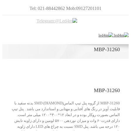
Tel: 021-88442862 Mob:09127201101
MBP-31260
MBP-31260
MBP-31260 از گروه پنل تیپ الماس(DIAMOND) SMD بدنه سفید با
قابلیت آویز در رنگ های آفتابی و مهتابی و استاندارد می باشد . پنل تیپ
الماس بصورت روکار بوده و در ابعاد ۱۲*۳۰۰*۱۲۰۰ میلی متر است.
دارای قدرت۶۰ وات و میزان نوردهی ۵۷۰۰ لومین و دارای زاویه تابش
۱۲۰ درجه می باشد. پنل SMD نسبت به چراغ های LED دارای زاویه