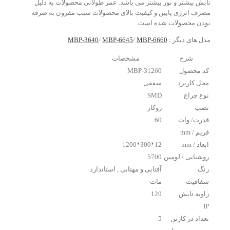
تابش بیشتر و نور بیشتر می باشد. عمر طولانی محصولات به دلیل
مصرف انرژی پایین و کیفیت بالای محصولات سبب مقرون به صرفه
بودن محصولات شده است.
مدل های دیگر :
MBP-6660
/
MBP-6645
/
MBP-3640
شرح
مشخصات
کد محصول
MBP-31260
محل کاربرد
سقفی
نوع چراغ
SMD
نصب
روکار
قدرت/ وات
60
فریم / mm
ابعاد / mm
12*300*1200
روشنایی / لومین
5700
رنگ
آفتابی و مهتابی , استاندارد
شفافیت
مات
زاویه تابش
120
IP
تعداد در کارتن
5