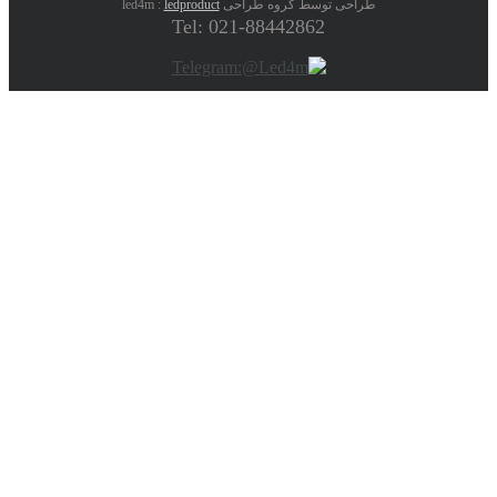
طراحی توسط گروه طراحی led4m :
ledproduct
Tel: 021-88442862