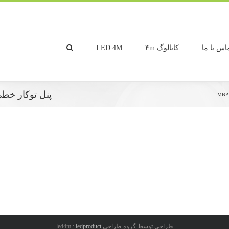
اس با ما
کاتالوگ ۴m
LED 4M
پنل توکار خطی SMD بدنه سفید ۲۴ وات 48-1200
طراحی توسط گروه طراحی led4m :
ledproduct