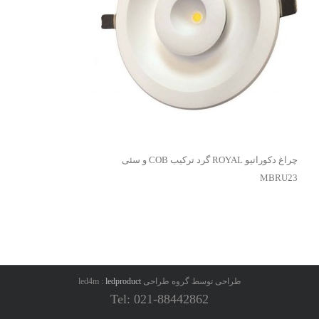
چراغ دکوراتیو ROYAL گرد ترکیب COB و سئی
MBRU23
طراحی توسط گروه طراحی led4m :
ledproduct
Tel: 021-88442862