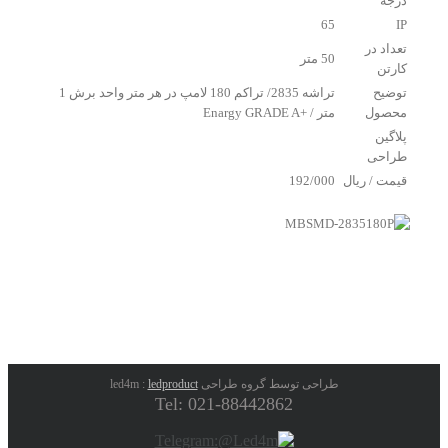
درجه
65
IP
تعداد در
50 متر
کارتن
توضیح
تراشه 2835/ تراکم 180 لامپ در هر متر واحد برش 1
محصول
متر / +Enargy GRADE A
پلاگین
طراحی
قیمت / ریال
192/000
طراحی توسط گروه طراحی led4m :
ledproduct
Tel: 021-88442862