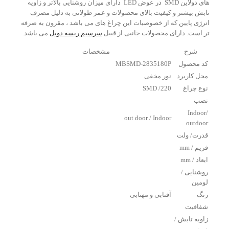
های دولاین SMD در عوض LED دارای میزان روشنایی بالاتر و زاویه
تابش بیشتر و کیفیت بالای محصولات و عمر طولانی به دلیل مصرف
انرژی پایین که از خصوصیات این چراغ های می باشد ، مقرون به صرفه
تر است. دارای محصولات جانبی از قبیل
سرسیم ریسه دوبل
می باشد.
شرح
مشخصات
کد محصول
MBSMD-2835180P
محل کاربرد
نور مخفی
نوع چراغ
SMD /220
نصب
Indoor/
out door / Indoor
outdoor
قدرت/ ولت
فریم / mm
ابعاد / mm
روشنایی /
لومین
رنگ
آفتابی و مهتابی
شفافیت
زاویه تابش /