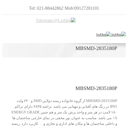
Tel: 021-88442862 Mob:09127201101
MBSMD-2835180P
MBSMD-2835180P
MBSMD-2835180P از گروه خانواده ریسه دولاین SMD و ۲۲۰ ولت
IP65 در رنگ های آفتابی و مهتابی می باشد. تراشه ۲۸۳۵ دارای تراکم
۱۸۰ لامپ در هر متر و واحد برش یک متر و هم چنین ENERGY GRADE
+A می باشد. مناسب به عنوان نور مخفی در نمای خارجی ساختمان ها
و داخلی ساختمان ها و مکان های اداری و تجاری و … کاربرد دارد. ریسه