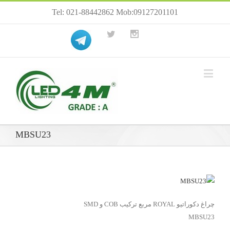
Tel: 021-88442862 Mob:09127201101
MBSU23
چراغ دکوراتیو ROYAL مربع ترکیب COB و SMD
MBSU23