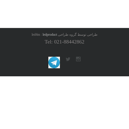
طراحی توسط گروه طراحی led4m :
ledproduct
Tel: 021-88442862