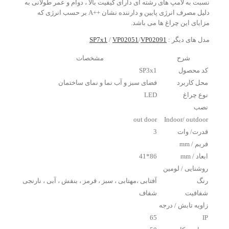
نسبت به لامپ های رشته ای دارای کیفیت بالا ، دوام و عمر طولانی به
دلیل مصرف انرژی پایین و دارننده نشان ++A بر حسب انرژی که
مزایای این چراغ ها می باشد.
مدل های دیگر :
VP02091
/
VP02051
/
SP7x1
شرح
مشخصات
کد محصول
SP3x1
محل کاربرد
فضای سبز و آب نما و نمای ساختمان
نوع چراغ
LED
نصب
out door
Indoor/ outdoor
قدرت/ وات
3
فریم / mm
ابعاد / mm
86*41
روشنایی / لومین
رنگ
آفتابی ،مهتابی ، سبز ، قرمز ، بنفش ، آبی ، نارنجی
شفافیت
شفاف
زاویه تابش / درجه
65
IP