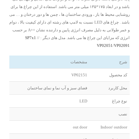
باشد و در ابعاد ۱۷۵*۱۳۵ میلی متر می باشد. استفاده از این چراغ ها برای
روشنایی محیط ها باز ، ورودی ساختمان ها ، چمن ها و دور درختان و … می
باشد . چراغ های LED نسبت به لامپ های رشته ای دارای کیفیت بالا ، دوام
و عمر طولانی به دلیل مصرف انرژی پایین و دارننده نشان ++A بر حسب
انرژی که مزایای این چراغ ها می باشد. مدل های دیگر : /
/
SP7x1
VP02051
/
VP02091
شرح
مشخصات
کد محصول
VP02151
محل کاربرد
فضای سبز و آب نما و نمای ساختمان
نوع چراغ
LED
نصب
out door
Indoor/ outdoor