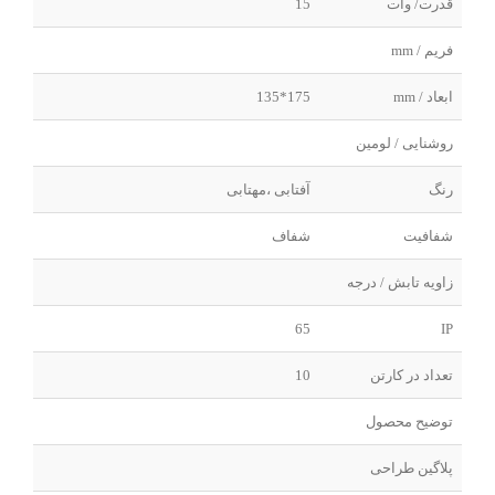
قدرت/ وات
15
فریم / mm
ابعاد / mm
175*135
روشنایی / لومین
رنگ
آفتابی ،مهتابی
شفافیت
شفاف
زاویه تابش / درجه
65
IP
تعداد در کارتن
10
توضیح محصول
پلاگین طراحی