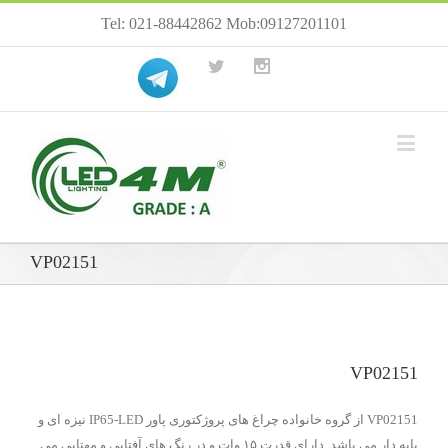
Tel: 021-88442862 Mob:09127201101
VP02151
VP02151
VP02151 از گروه خانواده چراغ های پروژکتوری پاور IP65-LED نیزه ای و
پایه دار می باشد. دارای قدرت ۱۵ وات و در رنگ های آفتابی و مهتابی می