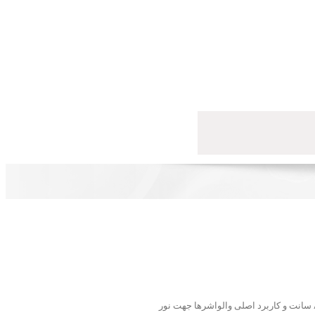
WAL24RGB از گروه خانواده والواشر IP65-LED ، هر لامپ ۱ وات می باشد. دارای قدرت ۲۴ وات و در رنگ های سبز ، قرمز ، نارنجی ، آبی ، بنفش می باشد. طول ۸۳ سانت و کاربرد اصلی والواشرها جهت نور