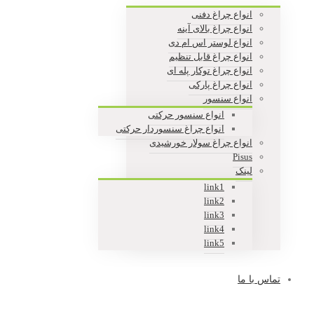
انواع چراغ دفنی
انواع چراغ بالای آینه
انواع لوستر اس ام دی
انواع چراغ قابل تنظیم
انواع چراغ توکار پله ای
انواع چراغ پارکی
انواع سنسور
انواع سنسور حرکتی
انواع چراغ سنسوردار حرکتی
انواع چراغ سولار خورشیدی
Pisus
لینک
link1
link2
link3
link4
link5
تماس با ما