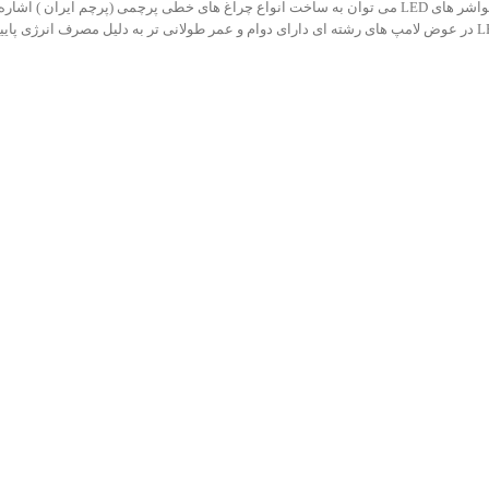
پردازی دیوار ها و ساختمان ها و ایجاد پرده نور جهت پل ها و … می باشد. از والواشر های LED می توان به ساخت انواع چراغ ه
پردازی بناهاو محیط های خارجی استفاده می شود. استفاده از والواشر های LED در عوض لامپ های رشته ای دارای دوام و عمر طولانی ت