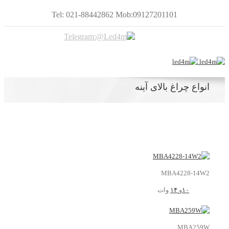
Tel: 021-88442862 Mob:09127201101
انواع چراغ بالای آینه
MBA4228-14W2
۱۰
و
۱۴
وات
MBA259W