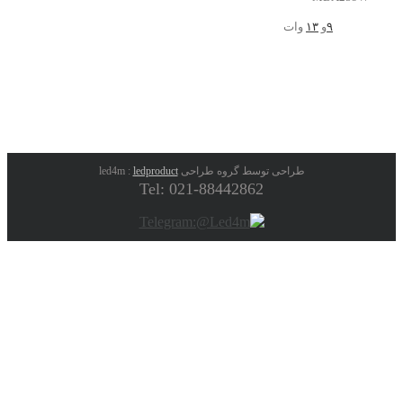
۹
و
۱۳
وات
طراحی توسط گروه طراحی led4m :
ledproduct
Tel: 021-88442862