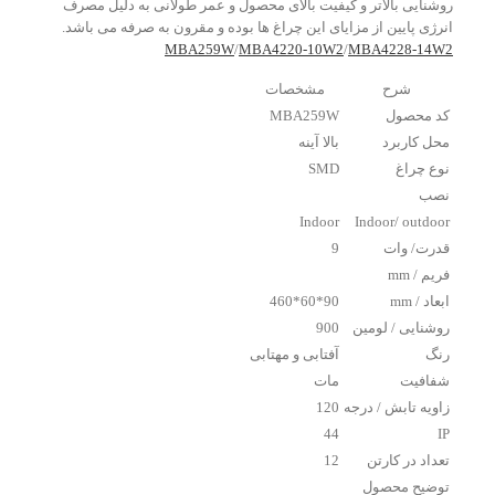
روشنایی بالاتر و کیفیت بالای محصول و عمر طولانی به دلیل مصرف
انرژی پایین از مزایای این چراغ ها بوده و مقرون به صرفه می باشد.
MBA259W
/
MBA4220-10W2
/
MBA4228-14W2
شرح
مشخصات
کد محصول
MBA259W
محل کاربرد
بالا آینه
نوع چراغ
SMD
نصب
Indoor
Indoor/ outdoor
قدرت/ وات
9
فریم / mm
ابعاد / mm
90*60*460
روشنایی / لومین
900
رنگ
آفتابی و مهتابی
شفافیت
مات
زاویه تابش / درجه
120
44
IP
تعداد در کارتن
12
توضیح محصول