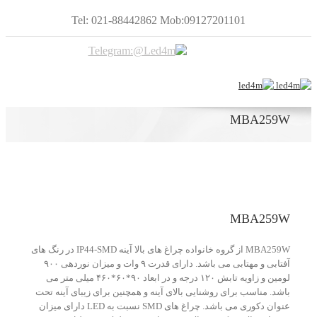
Tel: 021-88442862 Mob:09127201101
MBA259W
MBA259W
MBA259W از گروه خانواده چراغ های بالا آینه IP44-SMD در رنگ های
آفتابی و مهتابی می باشد. دارای قدرت ۹ وات و میزان نوردهی ۹۰۰
لومین و زاویه تابش ۱۲۰ درجه و در ابعاد ۹۰*۶۰*۴۶۰ میلی متر می
باشد. مناسب برای روشنایی بالای آینه و همچنین برای زیبای آینه تحت
عنوان دکوری می باشد. چراغ های SMD نسبت به LED دارای میزان