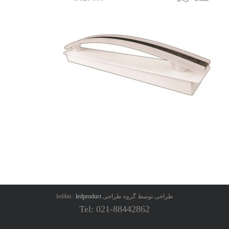
طراحی توسط گروه طراحی led4m :
ledproduct
Tel: 021-88442862