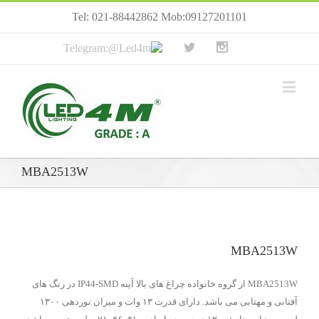
Tel: 021-88442862 Mob:09127201101
MBA2513W
MBA2513W
MBA2513W از گروه خانواده چراغ های بالا آینه IP44-SMD در رنگ های
آفتابی و مهتابی می باشد. دارای قدرت ۱۳ وات و میزان نوردهی ۱۳۰۰