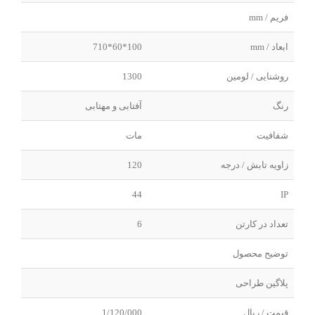
فریم / mm
ابعاد / mm
100*60*710
روشنایی / لومین
1300
رنگ
آفتابی و مهتابی
شفافیت
مات
زاویه تابش / درجه
120
44
IP
تعداد در کارتن
6
توضیح محصول
پلاگین طراحی
قیمت / ریال
1/120/000