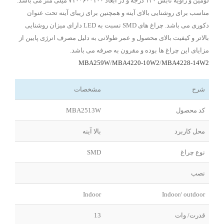
لومین و زاویه تابش ۱۲۰ درجه و در ابعاد ۱۰۰*۶۰*۷۱۰ میلی متر می باشد.
مناسب برای روشنایی بالای آینه و همچنین برای زیبای آینه تحت عنوان
دکوری می باشد. چراغ های SMD نسبت به LED دارای میزان روشنایی
بالاتر و کیفیت بالای محصول و عمر طولانی به دلیل مصرف انرژی پایین از
مزایای این چراغ ها بوده و مقرون به صرفه می باشد.
MBA259W
/
MBA4220-10W2
/
MBA4228-14W2
شرح
مشخصات
کد محصول
MBA2513W
محل کاربرد
بالا آینه
نوع چراغ
SMD
نصب
Indoor
Indoor/ outdoor
قدرت/ وات
13