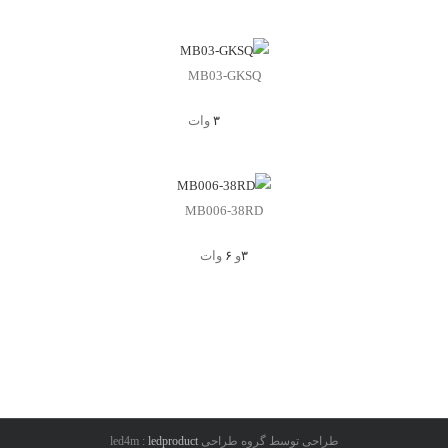
MB03-GKSQ
۳
وات
MB006-38RD
۳
و
۶
وات
طراحی توسط گروه طراحی led4m :
ledproduct