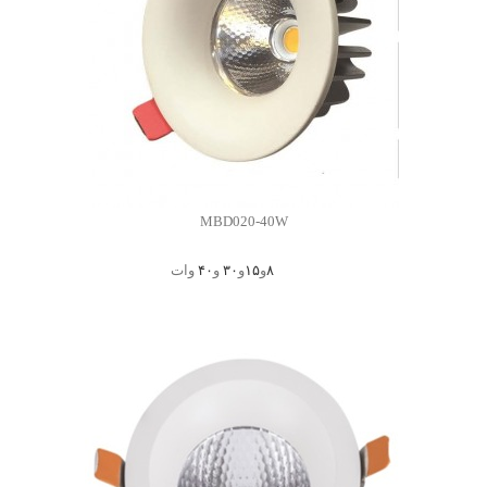
MBD020-40W
۸
و
۱۵
و
۳۰
و
۴۰
وات