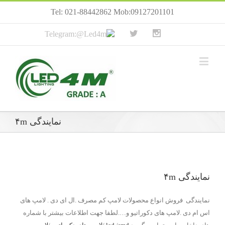
Tel: 021-88442862 Mob:09127201101
نمایندگی ۴m
نمایندگی ۴m
نمایندگی فروش انواع محصولات لامپ کم مصرف .ال ای دی . لامپ های
اس ام دی .لامپ های دکوراتیو و….لطفا جهت اطلاعات بیشتر با شماره