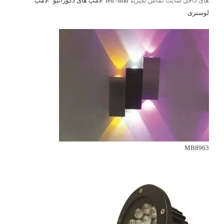
های داخل سایت تماس بگیرید
led
smd
/
/
لامپ های دکوراتیو
/
لامپ
لوستری
MB8963