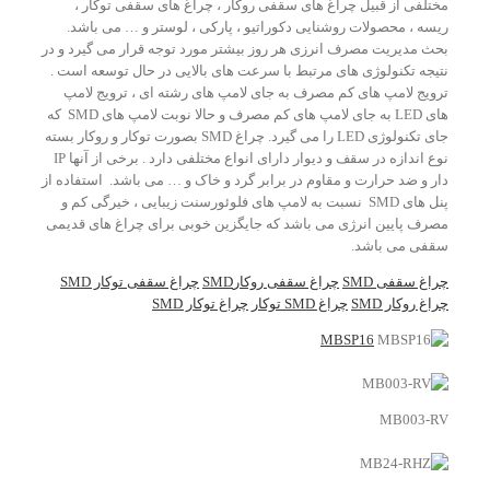
مختلفی از قبیل چراغ های سقفی روکار ، چراغ های سقفی توکار ،
ریسه ، محصولات روشنایی دکوراتیو ، پارکی ، لوستر و … می باشد.
بحث مدیریت مصرف انرزی هر روز بیشتر مورد توجه قرار می گیرد و در
نتیجه تکنولوژی های مرتبط با سرعت های بالایی در حال توسعه است .
ترویج لامپ های کم مصرف به جای لامپ های رشته ای ، ترویج لامپ
های LED به جای لامپ های کم مصرف و حالا نوبت لامپ های SMD که
جای تکنولوژی LED را می گیرد. چراغ SMD بصورت توکار و روکار بسته
نوع اندازه در سقف و دیوار دارای انواع مختلفی دارد . برخی از آنها IP
دار و ضد حرارت و مقاوم در برابر گرد و خاک و … می باشد. استفاده از
پنل های SMD نسبت به لامپ های فلوئورسنت زیبایی ، خیرگی کم و
مصرف پایین انرژی می باشد که جایگزین خوبی برای چراغ های قدیمی
سقفی می باشد.
چراغ سقفی SMD
چراغ سقفی روکارSMD
چراغ سقفی توکار SMD
چراغ روکار SMD
چراغ SMD توکار
چراغ توکار SMD
MBSP16
MB003-RV