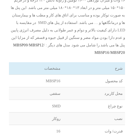
۱۶ وات و میزان نوردهی ۱۶۰۰ لومین و زاویه تابش ۱۲۰ درجه و در فریم
۱۵۰*۱۵۰ میلی متر و در ابعاد ۱۳*۱۸۰*۱۸۰ میلی متر می باشد. این پنل ها
به صورت توکار بوده و مناسب برای اتاق های کار و مطب ها و بیمارستان
ها و درمانگاهها و … می باشد. استفاده از پنل های SMD در مقایسه با
LED دارای کیفیت بالاتر و دوام و عمر طولانی به دلیل مصرف انرژی پایین
و عدم دارا بودن مواد مضر و سنگین از قبیل جیوه و فسفر که از مزایا این
پنل ها می باشد را شامل می شود. مدل های دیگر :
/
MBSP12
/
MBSP09
MBSP16
/
MBSP20
شرح
مشخصات
کد محصول
MBSP16
محل کاربرد
سقفی
نوع چراغ
SMD
نصب
روکار
قدرت/ وات
16