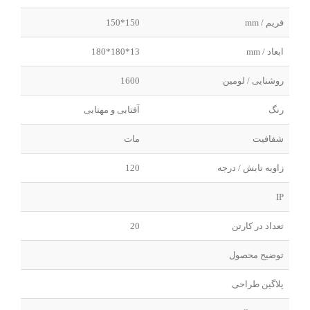
فریم / mm
150*150
ابعاد / mm
13*180*180
روشنایی / لومین
1600
رنگ
آفتابی و مهتابی
شفافیت
مات
زاویه تابش / درجه
120
IP
تعداد در کارتن
20
توضیح محصول
پلاگین طراحی