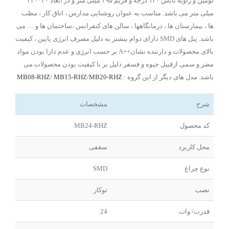
لومین و زاویه تابش ۱۲۰ درجه و فریم ۱۹۵ میلی متر و در ابعاد ۳۰*۲۲۰
میلی متر می باشد. مناسب به عنوان روشنایی مدارس ، اتاق کار ، مطب
ها ، بیمارستان ها ، درمانگاهها ، سالن های کنفرانس ،ساختمان ها و … می
باشد. پنل های SMD دارای دوام بیشتر به دلیل مصرف انرژی پایین ، کیفیت
بالای محصولات و دارننده نشان++A بر حسب انرژی و عدم دارا بودن مواد
مضر و سمی ازقبیل جیوه و فسفر دلیل بر با کیفیت بودن محصولات می
باشد. مدل های دیگر از این گروه :
MB20-RHZ
/
MB15-RHZ
/
MB08-RHZ
شرح
مشخصات
کد محصول
MB24-RHZ
محل کاربرد
سقفی
نوع چراغ
SMD
نصب
توکار
قدرت/ وات
24