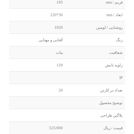
فریم / mm
195
ابعاد / mm
30*220
روشنایی / لومین
1920
رنگ
آفتابی و مهتابی
شفافیت
مات
زاویه تابش
120
IP
تعداد در کارتن
20
توضیح محصول
پلاگین طراحی
قیمت / ریال
525/000