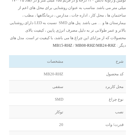
لومین و زاویه تابش ۱۲۰ درجه و در فریم ۱۵۵ میلی متر و در ابعاد ۲۵*۱۷۰
میلی متر می باشد. مناسب به عنوان روشنایی برای محل های اعم از
ساختمان ها ، محل کار ، اداره جات ، مدارس ، درمانگاهها ، مطب ،
بیمارستان ها و … می باشد. پنل های SMD نسبت به LED دارای روشنایی
بالاتر و عمر طولانی تر به دلیل مصرف انرژی پایین ، کیفیت بالای
محصولات که از مزایای این چراغ ها می باشد، با کیفیت تر است. مدل های
دیگر :
MB24-RHZ
MB08-RHZ/
/
MB15-RHZ
شرح
مشخصات
کد محصول
MB20-RHZ
محل کاربرد
سقفی
نوع چراغ
SMD
نصب
توکار
قدرت/ وات
20