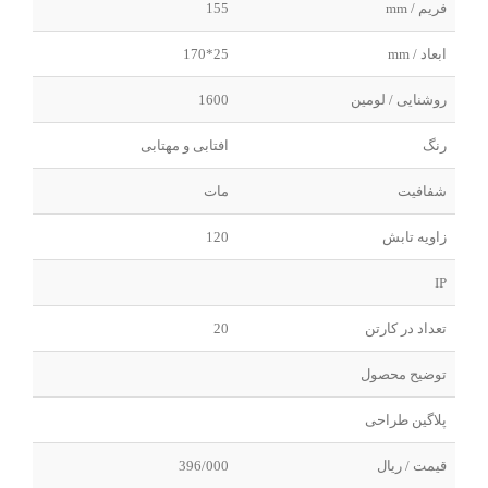
فریم / mm
155
ابعاد / mm
25*170
روشنایی / لومین
1600
رنگ
افتابی و مهتابی
شفافیت
مات
زاویه تابش
120
IP
تعداد در کارتن
20
توضیح محصول
پلاگین طراحی
قیمت / ریال
396/000