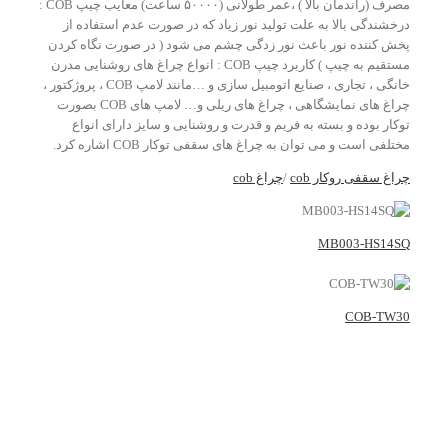
مصرف (راندمان بالا ) ،عمر طولانی (۵۰۰۰۰ ساعت) معایب چیپ COB :
درخشندگی بالا به علت تولید نور زیاد که در صورت عدم استفاده از
پخش کننده نور باعث نور زدگی چشم می شود ( در صورت نگاه کردن
مستقیم به چیپ ) کاربرد چیپ COB : انواع چراغ های روشنایی مدرن
خانگی ، تجاری ، صنایع اتومبیل سازی و …مانند لامپ COB ، پروژکتور ،
چراغ های نمایشگاهی ، چراغ های ریلی و… لامپ های COB بصورت
توکار بوده و بسته به فریم و قدرت و روشنایی و سایز دارای انواع
مختلفی است و می توان به چراغ های سقفی توکار COB اشاره کرد.
چراغ سقفی روکار cob
/
چراغ cob
MB003-HS14SQ
COB-TW30