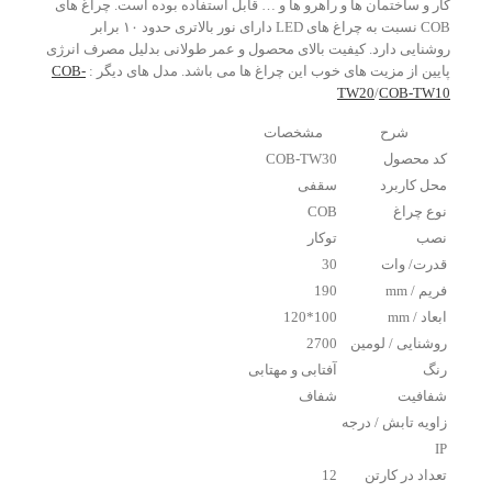
کار و ساختمان ها و راهرو ها و … قابل استفاده بوده است. چراغ های
COB نسبت به چراغ های LED دارای نور بالاتری حدود ۱۰ برابر
روشنایی دارد. کیفیت بالای محصول و عمر طولانی بدلیل مصرف انرژی
پایین از مزیت های خوب این چراغ ها می باشد. مدل های دیگر :
COB-
TW20
/
COB-TW10
شرح
مشخصات
کد محصول
COB-TW30
محل کاربرد
سقفی
نوع چراغ
COB
نصب
توکار
قدرت/ وات
30
فریم / mm
190
ابعاد / mm
100*120
روشنایی / لومین
2700
رنگ
آفتابی و مهتابی
شفافیت
شفاف
زاویه تابش / درجه
IP
تعداد در کارتن
12