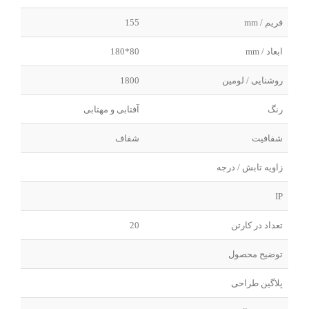
فریم / mm
155
ابعاد / mm
80*180
روشنایی / لومین
1800
رنگ
آفتابی و مهتابی
شفافیت
شفاف
زاویه تابش / درجه
IP
تعداد در کارتن
20
توضیح محصول
پلاگین طراحی