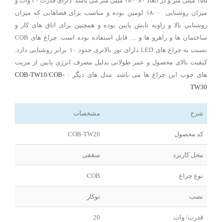
۱۵۵ میلی متر و در ابعاد ۸۰*۱۸۰ میلی متر می باشد. دارای قدرت ۲۰ وات و
میزان روشنایی ۱۸۰۰ لومین بوده و مناسب برای فضاهایی که میزان
روشنایی بالا و زاویه تابش پایین بوده و همچنین برای اتاق های کار و
ساختمان ها و راهرو ها و … قابل استفاده بوده است. چراغ های COB
نسبت به چراغ های LED دارای نور بالاتری حدود ۱۰ برابر روشنایی دارد.
کیفیت بالای محصول و عمر طولانی بدلیل مصرف انرژی پایین از مزیت
های خوب این چراغ ها می باشد. مدل های دیگر :
COB-
/
COB-TW10
TW30
شرح
مشخصات
کد محصول
COB-TW20
محل کاربرد
سقفی
نوع چراغ
COB
نصب
توکار
قدرت/ وات
20