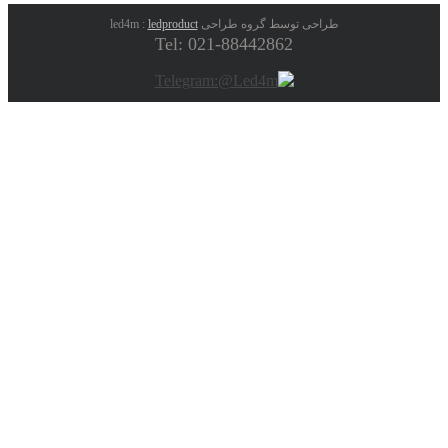
طراحی توسط گروه طراحی led4m :
ledproduct
Tel: 021-88442862