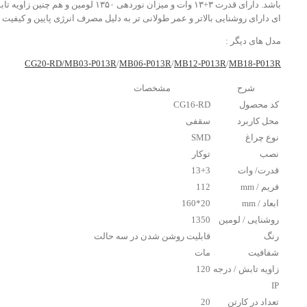
ای دارای روشنایی بالاتر و عمر طولانی تر به دلیل مصرف انرژی پایین و ک
مدل های دیگر :
CG20-RD/
MB03-P013R
/
MB06-P013R
/
MB12-P013R
/
MB18-P013R
شرح
مشخصات
کد محصول
CG16-RD
محل کاربرد
سقفی
نوع چراغ
SMD
نصب
توکار
قدرت/ وات
13+3
فریم / mm
112
ابعاد / mm
20*160
روشنایی / لومین
1350
رنگ
قابلیت روشن شدن در سه حالت
شفافیت
مات
زاویه تابش / درجه
120
IP
تعداد در کارتن
20