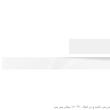
CG16-RD از گروه چراغ های SMD-DOWN LIGHT با لبه نورانی آبی ، قابلیت روشن شدن در سه حالت می باشد. این چراغ ها فریم دار بوده و دارای فریم ۱۱۲میلی متر می باشد و در ابعاد ۲۰*۱۶۰ میلی متر می