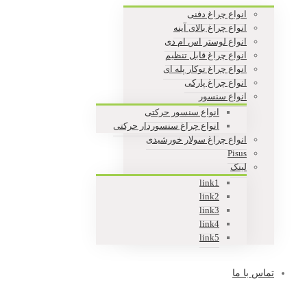
انواع چراغ دفنی
انواع چراغ بالای آینه
انواع لوستر اس ام دی
انواع چراغ قابل تنظیم
انواع چراغ توکار پله ای
انواع چراغ پارکی
انواع سنسور
انواع سنسور حرکتی
انواع چراغ سنسوردار حرکتی
انواع چراغ سولار خورشیدی
Pisus
لینک
link1
link2
link3
link4
link5
تماس با ما