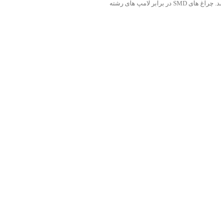
باشد. دارای قدرت ۳+۱۳ وات و میزان نوردهی ۱۳۵۰ لومین و هم چنین زاویه تابش ۱۲۰ درجه می باشد. قابل استفاده برای منازل مسکونی ، اتاق های کار و … می باشد. چراغ های SMD در برابر لامپ های رشته