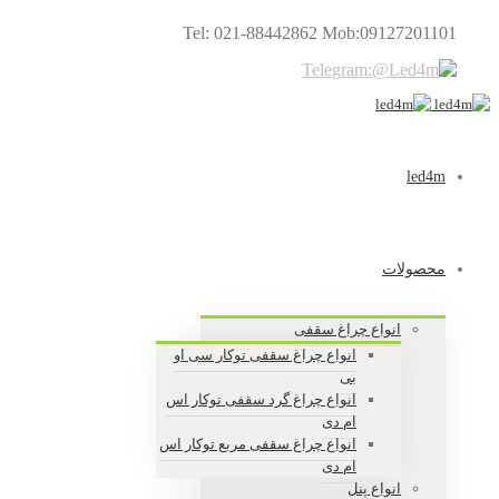
Tel: 021-88442862 Mob:09127201101
led4m
محصولات
انواع چراغ سقفی
انواع چراغ سقفی توکار سی او
بی
انواع چراغ گرد سقفی توکار اس
ام دی
انواع چراغ سقفی مربع توکار اس
ام دی
انواع پنل