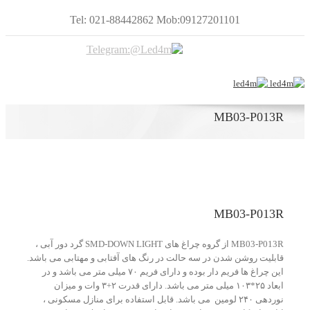
Tel: 021-88442862 Mob:09127201101
MB03-P013R
MB03-P013R
MB03-P013R از گروه چراغ های SMD-DOWN LIGHT گرد دور آبی ،
قابلیت روشن شدن در سه حالت در رنگ های آفتابی و مهتابی می باشد.
این چراغ ها فریم دار بوده و دارای فریم ۷۰ میلی متر می باشد و در
ابعاد ۲۵*۱۰۳ میلی متر می باشد. دارای قدرت ۲+۳ وات و میزان
نوردهی ۲۴۰ لومین می باشد. قابل استفاده برای منازل مسکونی ،