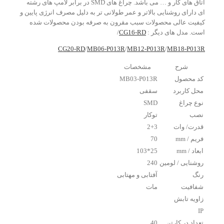
اتاق های کار و … می باشد. چراغ های SMD در برابر لامپ های رشته
ای دارای روشنایی بالاتر و عمر طولانی تر به دلیل مصرف انرژی پایین و
کیفیت عالی محصولات سبب مقرون به صرفه بودن محصولات شده
است. مدل های دیگر :
CG16-RD
/
CG20-RD
/
MB06-P013R
/
MB12-P013R
/
MB18-P013R
شرح
مشخصات
کد محصول
MB03-P013R
محل کاربرد
سقفی
نوع چراغ
SMD
نصب
توکار
قدرت/ وات
2+3
فریم / mm
70
ابعاد / mm
25*103
روشنایی / لومین
240
رنگ
آفتابی و مهتابی
شفافیت
مات
زاویه تابش
IP
تعداد در کارتن
40