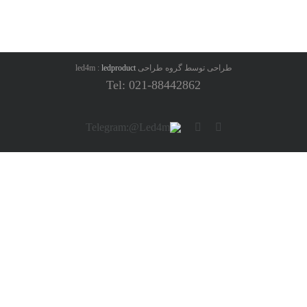
طراحی توسط گروه طراحی led4m :
ledproduct
Tel: 021-88442862