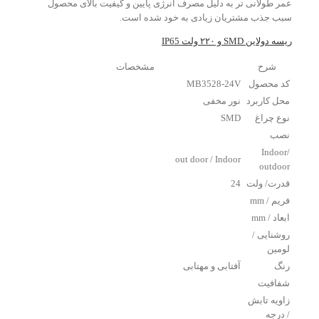
عمر طولانی تر به دلیل مصرف انرژی پایین و کیفیت بالای محصول
سبب جذب مشتریان زیادی به خود شده است.
ریسه دولاین SMD و ۲۲۰ ولت IP65
شرح
مشخصات
کد محصول
MB3528-24V
محل کاربرد
نور مخفی
نوع چراغ
SMD
نصب
Indoor/
out door / Indoor
outdoor
قدرت/ ولت
24
فریم / mm
ابعاد / mm
روشنایی /
لومین
رنگ
آفتابی و مهتابی
شفافیت
زاویه تابش
/ درجه