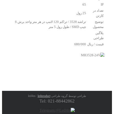
65
IP
تعداد در
25 رول
کارتن
توضیح
تراشه 3528 / تراکم 120 لامپ در هر متر واحد برش 6
محصول
چیپ SMD / طول رول 5 متر
پلاگین
طراحی
قیمت / ریال
680/000
طراحی توسط گروه طراحی led4m :
ledproduct
Tel: 021-88442862