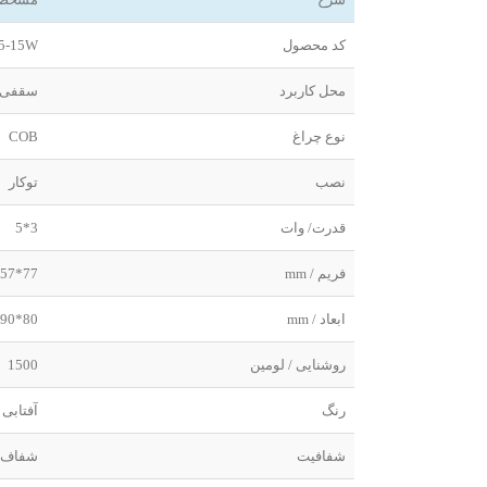
کد محصول
5-15W
محل کاربرد
سقفی
نوع چراغ
COB
نصب
توکار
قدرت/ وات
3*5
فریم / mm
77*257
ابعاد / mm
80*90*270
روشنایی / لومین
1500
رنگ
آفتابی 
شفافیت
شفاف