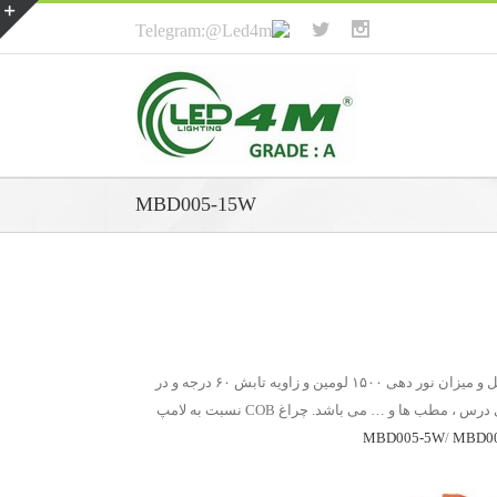
MBD005-15W
MBD005-15W از گروه چراغ COB-DOWN LIGHT پروژکتوری قابل تنظیم در رنگ های آفتابی و مهتابی می باشد. دارای قدرت ۳*۵ وات و مربعی شکل و میزان نور دهی ۱۵۰۰ لومین و زاویه تابش ۶۰ درجه و در
فریم ۷۷*۲۵۷ میلی متر و ابعاد ۸۰*۹۰*۲۷۰ میلی متر می باشد. مناسب برای روشنایی قسمت های دکوری و تزیینی و روشنایی اتاق های کار ، اتاق های درس ، مطب ها و … می باشد. چراغ COB نسبت به لامپ
MBD005-5W
/
MBD00