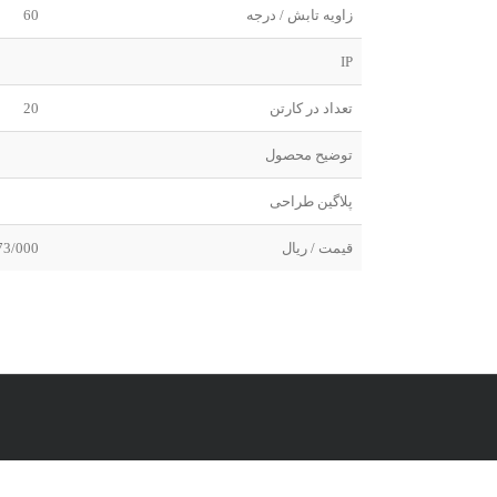
زاویه تابش / درجه
60
IP
تعداد در کارتن
20
توضیح محصول
پلاگین طراحی
قیمت / ریال
73/000