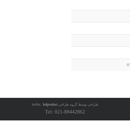
9
طراحی توسط گروه طراحی led4m :
ledproduct
Tel: 021-88442862