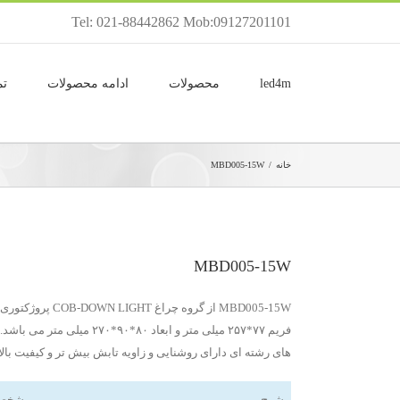
Tel: 021-88442862 Mob:09127201101
led4m
محصولات
ادامه محصولات
تم
خانه
/
MBD005-15W
MBD005-15W
های رشته ای دارای روشنایی و زاویه تابش بیش تر و کیفیت بال
شرح
مشخص