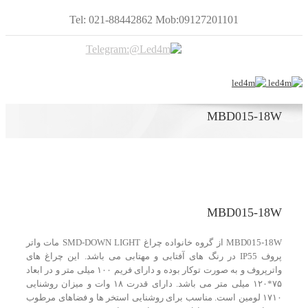
Tel: 021-88442862 Mob:09127201101
MBD015-18W
MBD015-18W
MBD015-18W از گروه خانواده چراغ SMD-DOWN LIGHT مات واتر
پروف IP55 در رنگ های آفتابی و مهتابی می باشد. این چراغ های
واترپروف و به صورت توکار بوده و دارای فریم ۱۰۰ میلی متر و در ابعاد
۷۵*۱۲۰ میلی متر می باشد. دارای قدرت ۱۸ وات و میزان روشنایی
۱۷۱۰ لومین است. مناسب برای روشنایی استخر ها و فضاهای مرطوب