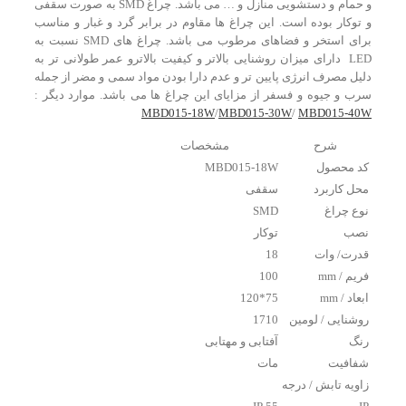
و حمام و دستشویی منازل و … می باشد. چراغ SMD به صورت سقفی
و توکار بوده است. این چراغ ها مقاوم در برابر گرد و غبار و مناسب
برای استخر و فضاهای مرطوب می باشد. چراغ های SMD نسبت به
LED دارای میزان روشنایی بالاتر و کیفیت بالاترو عمر طولانی تر به
دلیل مصرف انرژی پایین تر و عدم دارا بودن مواد سمی و مضر از جمله
سرب و جیوه و فسفر از مزایای این چراغ ها می باشد. موارد دیگر :
MBD015-18W
/
MBD015-30W
/
MBD015-40W
شرح
مشخصات
کد محصول
MBD015-18W
محل کاربرد
سقفی
نوع چراغ
SMD
نصب
توکار
قدرت/ وات
18
فریم / mm
100
ابعاد / mm
75*120
روشنایی / لومین
1710
رنگ
آفتابی و مهتابی
شفافیت
مات
زاویه تابش / درجه