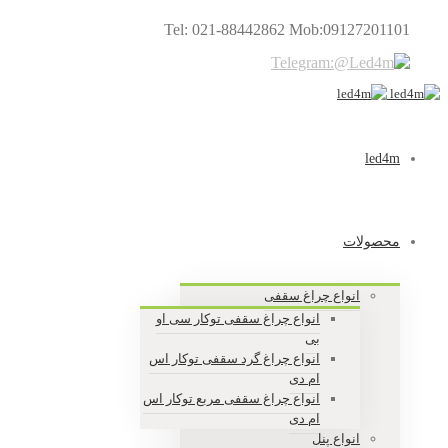
Tel: 021-88442862 Mob:09127201101
led4m
محصولات
انواع چراغ سقفی
انواع چراغ سقفی توکار سی او
بی
انواع چراغ گرد سقفی توکار اس
ام دی
انواع چراغ سقفی مربع توکار اس
ام دی
انواع پنل