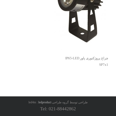
چراغ پروژکتوری پاور IP65-LED
SP7x1
طراحی توسط گروه طراحی led4m :
ledproduct
Tel: 021-88442862