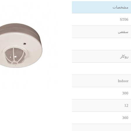
مشخصات
ST06
سقفی
روکار
Indoor
300
12
360