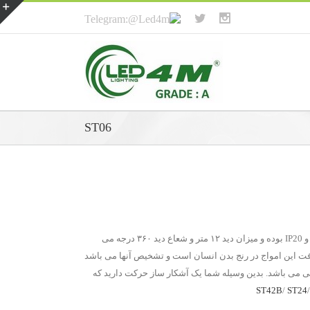
ST06
ST06 از گروه خانواده سنسور های حرکتی INFRARED با حساسیت ۳ تا ۲۰۰۰ لوکس می باشد. در حالت سقفی و روکار بوده و دارای قدرت ۳۰۰ وات و IP20 بوده و میزان دید ۱۲ متر و شعاع دید ۳۶۰ درجه می
ور ها انجام میدهند در واقع دریافت این امواج در رنج بدن انسان است و تشخیص آنها می باشد
ی می باشد. بدین وسیله شما یک آشکار ساز حرکت دارید که
ST42B
/
ST24
/