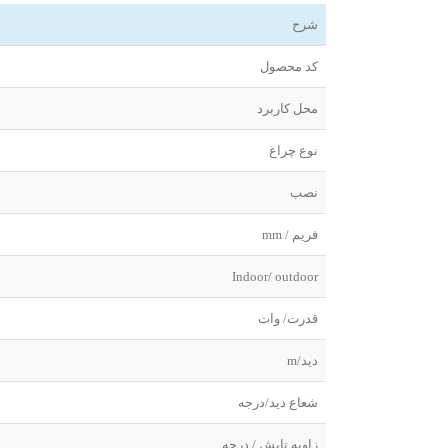
شرح
کد محصول
محل کاربرد
نوع چراغ
نصب
فریم / mm
Indoor/ outdoor
قدرت/ وات
دید/m
شعاع دید/درجه
زاویه تابش / درجه