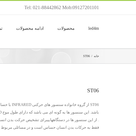
Tel: 021-88442862 Mob:09127201101
led4m
محصولات
ادامه محصولات
تم
خانه
/
ST06
ST06
. از این سنسور ها در دستگاههاییبرای تشخیص حرکت بدن انسا
فقط به حرکات بدن انسان حساس است و در مسائلی مربوط به ب